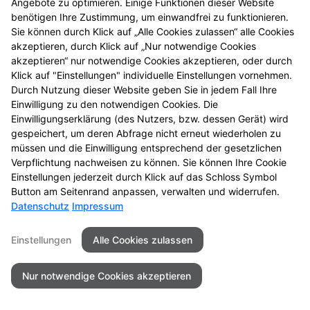
Angebote zu optimieren. Einige Funktionen dieser Website
entdecken Sie neue
benötigen Ihre Zustimmung, um einwandfrei zu funktionieren.
Aktionsprodukte und
Sie können durch Klick auf „Alle Cookies zulassen“ alle Cookies
das nächste
akzeptieren, durch Klick auf „Nur notwendige Cookies
Gewinnspiel.
akzeptieren“ nur notwendige Cookies akzeptieren, oder durch
Klick auf "Einstellungen" individuelle Einstellungen vornehmen.
Durch Nutzung dieser Website geben Sie in jedem Fall Ihre
Einwilligung zu den notwendigen Cookies. Die
Einwilligungserklärung (des Nutzers, bzw. dessen Gerät) wird
gespeichert, um deren Abfrage nicht erneut wiederholen zu
Kontakt
Impressum
Datenschutz
müssen und die Einwilligung entsprechend der gesetzlichen
Barrierefreiheit
Verpflichtung nachweisen zu können. Sie können Ihre Cookie
Einstellungen jederzeit durch Klick auf das Schloss Symbol
© 2026 Sonnen Apotheke
Button am Seitenrand anpassen, verwalten und widerrufen.
Datenschutz
Impressum
Einstellungen
Alle Cookies zulassen
Nur notwendige Cookies akzeptieren