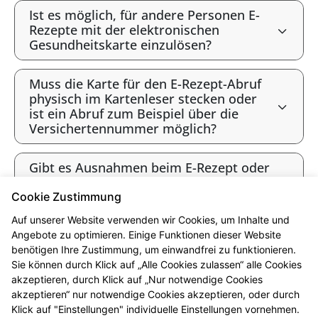
Ist es möglich, für andere Personen E-
Rezepte mit der elektronischen
Gesundheitskarte einzulösen?
Muss die Karte für den E-Rezept-Abruf
physisch im Kartenleser stecken oder
ist ein Abruf zum Beispiel über die
Versichertennummer möglich?
Gibt es Ausnahmen beim E-Rezept oder
werden alle Verordnungen als E-Rezept
angeboten?
Cookie Zustimmung
Auf unserer Website verwenden wir Cookies, um Inhalte und
Gibt es bald ausschließlich E-Rezepte?
Angebote zu optimieren. Einige Funktionen dieser Website
benötigen Ihre Zustimmung, um einwandfrei zu funktionieren.
Sie können durch Klick auf „Alle Cookies zulassen“ alle Cookies
* Bis 12 Uhr vorbestellt sind die Produkte i.d.R. ab 16 Uhr abholbereit.
akzeptieren, durch Klick auf „Nur notwendige Cookies
Beachten Sie bitte die jeweiligen Öffnungszeiten. Vorbehaltlich der
akzeptieren“ nur notwendige Cookies akzeptieren, oder durch
Lieferfähigkeit des Großhandels. Ausgenommen sind Arzneimittel, die in
Klick auf "Einstellungen" individuelle Einstellungen vornehmen.